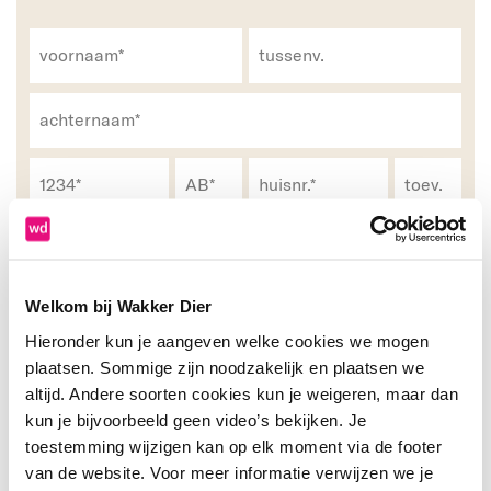
Ik blijf graag via e-mail op de hoogte van acties
Welkom bij Wakker Dier
en ontvang maandelijks updates.
Hieronder kun je aangeven welke cookies we mogen
plaatsen. Sommige zijn noodzakelijk en plaatsen we
altijd. Andere soorten cookies kun je weigeren, maar dan
kun je bijvoorbeeld geen video’s bekijken. Je
Als je je telefoonnummer invult, dan mogen we je bellen over
toestemming wijzigen kan op elk moment via de footer
hoe we samen de dieren kunnen helpen.
van de website. Voor meer informatie verwijzen we je