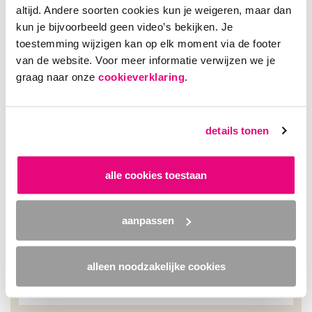
altijd. Andere soorten cookies kun je weigeren, maar dan
kun je bijvoorbeeld geen video’s bekijken. Je
Als je je telefoonnummer invult, dan mogen we je bellen over hoe
toestemming wijzigen kan op elk moment via de footer
we samen de dieren kunnen helpen.
van de website. Voor meer informatie verwijzen we je
donatiebedrag
graag naar onze
cookieverklaring
.
details tonen
€ 5
€ 10
€ 15
alle cookies toestaan
ander bedrag: €
aanpassen
betaalwijze
alleen noodzakelijke cookies